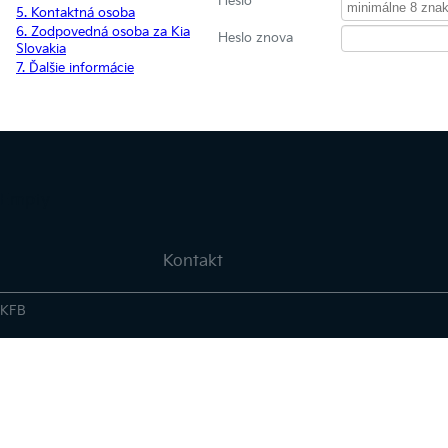
Heslo
5. Kontaktná osoba
6. Zodpovedná osoba za Kia
Heslo znova
Slovakia
7. Ďalšie informácie
Empty
Kontakt
KFB