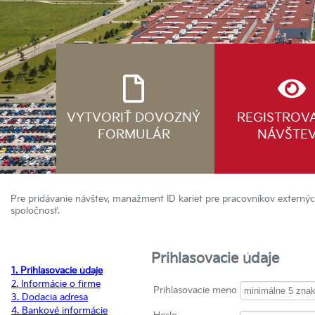
VYTVORIŤ DOVOZNÝ
REGISTROV
FORMULÁR
NÁVŠTE
Pre pridávanie návštev, manažment ID kariet pre pracovníkov externých
spoločnosť.
Prihlasovacie údaje
1. Prihlasovacie údaje
2. Informácie o firme
Prihlasovacie meno
3. Dodacia adresa
4. Bankové informácie