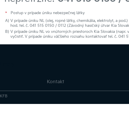
Postup v prípade úniku nebezpečnej látky
A)
V prípade úniku NL (olej, ropné látky, chemikália, elektrolyt, a pod
hod. tel. č. 041 515 0150 / 0112 (Závodný hasičský útvar Kia Slovak
B)
V prípade úniku NL vo vnútorných priestoroch Kia Slovakia (napr. v
vyčistiť. V prípade úniku väčšieho rozsahu kontaktovať tel. č. 041 
Empty
Kontakt
KFB