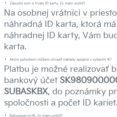
Zabudol som si trvalú ID kartu, čo mám urobiť?
Na osobnej vrátnici v pries
náhradná ID karta, ktorá má 
náhradnej ID karty, Vám bud
karta.
Akým spôsobom môžem uhradiť náklady spojené s vydaním IK?
Platbu je možné realizovať
bankový účet
SK980900000
SUBASKBX
, do poznámky pr
spoločnosti a počet ID kariet
Nefunguje mi IK, čo mám urobiť?