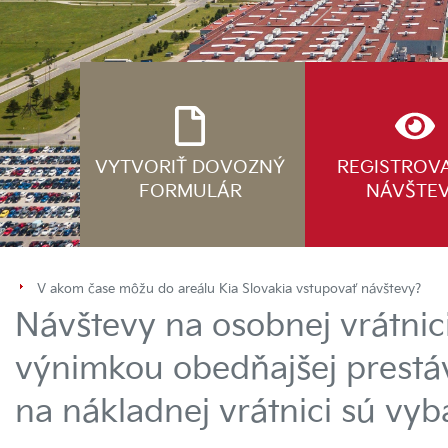
VYTVORIŤ DOVOZNÝ
REGISTROV
FORMULÁR
NÁVŠTE
V akom čase môžu do areálu Kia Slovakia vstupovať návštevy?
Návštevy na osobnej vrátnic
výnimkou obedňajšej prestá
na nákladnej vrátnici sú vyb