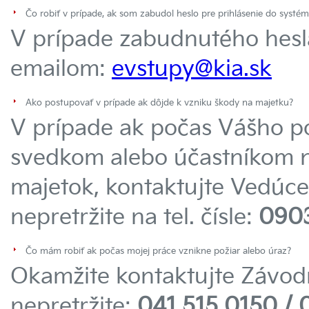
Čo robiť v prípade, ak som zabudol heslo pre prihlásenie do systé
V prípade zabudnutého hesla
emailom:
evstupy@kia.sk
Ako postupovať v prípade ak dôjde k vzniku škody na majetku?
V prípade ak počas Vášho pob
svedkom alebo účastníkom ne
majetok, kontaktujte Vedú
nepretržite na tel. čísle:
0903
Čo mám robiť ak počas mojej práce vznikne požiar alebo úraz?
Okamžite kontaktujte Závodný
nepretržite:
041 515 0150 / 