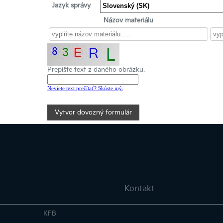
Jazyk správy
Názov materiálu
Prepíšte text z daného obrázku.
Neviete text prečítať? Skúste iný.
Vytvor dovozný formulár
Empty
Kontakt
KFB