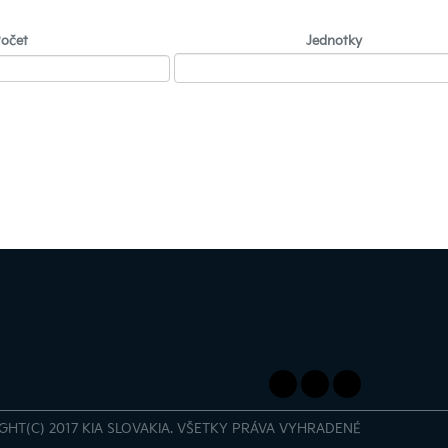
očet
Jednotky
pty
GHT(C) 2017 KIA SLOVAKIA. VŠETKY PRÁVA VYHRADENÉ