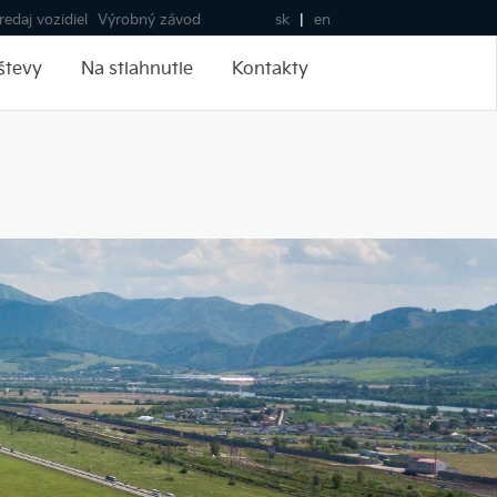
redaj vozidiel
Výrobný závod
sk
|
en
števy
Na stiahnutie
Kontakty