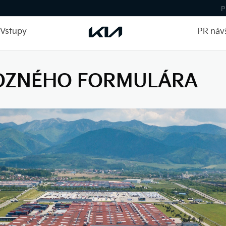
P
-Vstupy
PR náv
OZNÉHO FORMULÁRA